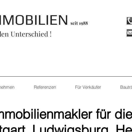
MMOBILIEN
seit 1988
en Unterschied !
rnehmen
Referenzen
Für Verkäufer
Bautr
Immobilienmakler für di
tgart, Ludwigsburg, He