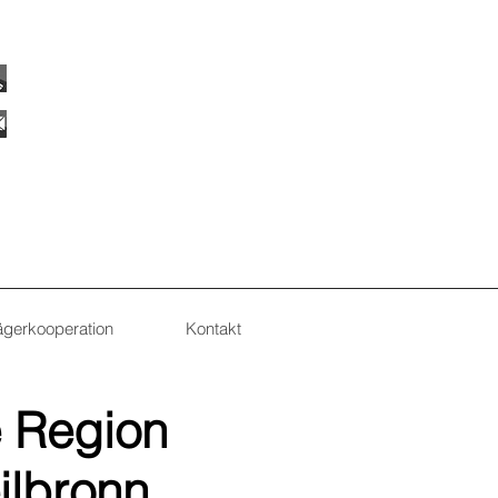
07144 / 91982
ulrich-haefner@t-online.de
ägerkooperation
Kontakt
e Region
ilbronn