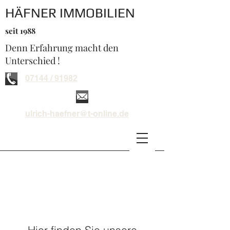
HÄFNER IMMOBILIEN
seit 1988
Denn Erfahrung macht den
Unterschied !
07144 / 91982
ulrich-haefner@t-online.de
Angebote